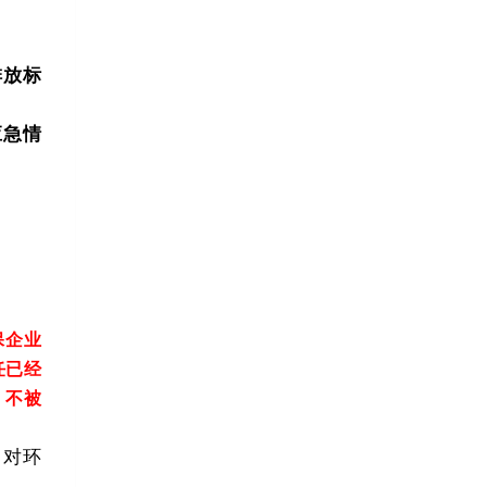
排放标
应急情
保企业
任已经
，不被
》对环