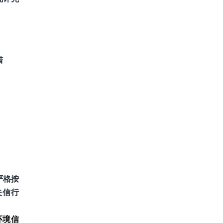
措
严格
按
失信行
环境信