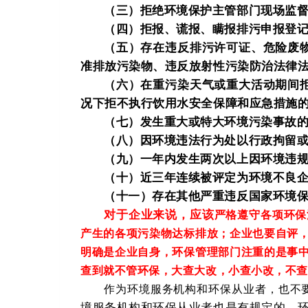
（三）拒绝环境保护主管部门现场监
（四）拒报、谎报、瞒报排污申报登
（五）存在违反排污许可证、危险废
准排放污染物、违反放射性污染防治法律
（六）在重污染天气或重大活动期间
况下拒不执行饮用水安全保障和应急措施
（七）发生重大或特大环境污染事故
（八）因环境违法行为处以行政拘留
（九）一年内发生两次以上因环境违
（十）近三年连续被评定为环境不良
（十一）存在其他严重违反国家环境
对于企业来说，应该
严格遵守各项环保
产生的各项污染物达标排放；企业也要自评
明确是
企业自身，环保管理部门注重的是事
查到就不管环保，大查大改，小查小改，不查
作为环境服务机构和环保从业者
，也不
境服务机构和环保从业者也是有规定的，