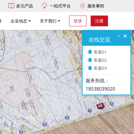
多元产品
一站式平台
服务掌控
源
企业动态
关于我们
登录
注册
-
×
在线交流
客服01
客服02
客服03
服务热线：
18538039020