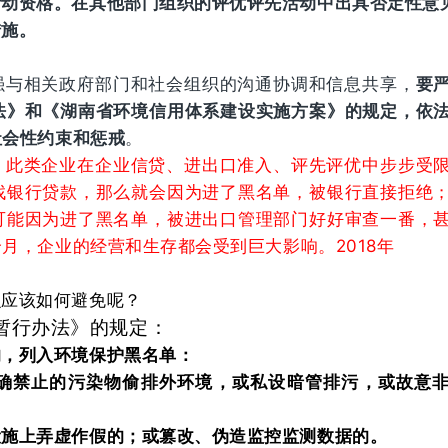
活动资格。在其他部门组织的评优评先活动中出具否定性意
措施。
强与相关政府部门和社会组织的沟通协调和信息共享，
要
法》和《湖南省环境信用体系建设实施方案》的规定，依
社会性约束和惩戒
。
，此类企业在企业信贷、进出口准入、评先评优中步步受
找银行贷款，那么就会因为进了黑名单，被银行直接拒绝
可能因为进了黑名单，被进出口管理部门好好审查一番，
月，企业的经营和生存都会受到巨大影响。2018年
么应该如何避免呢？
暂行办法》的规定：
的，列入环境保护黑名单：
确禁止的污染物偷排外环境，或私设暗管排污，或故意
。
设施上弄虚作假的；或篡改、伪造监控监测数据的。