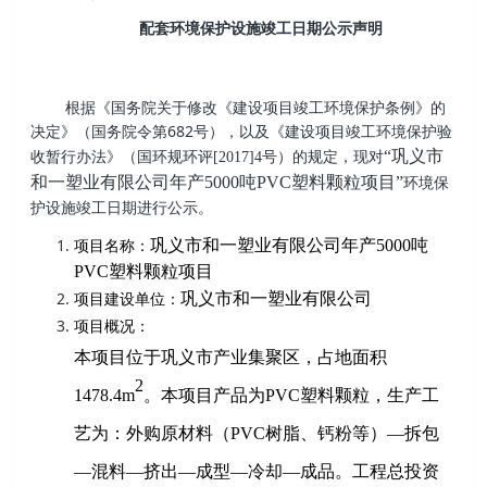
配套环境保护设施竣工日期公示声明
根据《国务院关于修改《建设项目竣工环境保护条例》的
682
决定》（国务院令第
号），以及《建设项目竣工环境保护验
“
巩义市
收暂行办法》（国环规环评
[2017]4
号）的规定，现对
和一塑业有限公司年产
5000
吨
PVC
塑料颗粒项目”
环境保
护设施竣工日期进行公示。
巩义市和一塑业有限公司年产
5000
吨
项目名称：
PVC
塑料颗粒项目
巩义市和一塑业有限公司
项目
建设单位：
项目概况：
本项目位于巩义市产业集聚区，占地面积
2
1478.4m
。本项目产品为
PVC
塑料颗粒，生产工
艺为：外购原材料（
PVC
树脂、钙粉等）—拆包
—混料—挤出—成型—冷却—成品。工程总投资