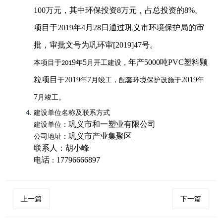
100
万元，其中环保投资
8
万元，占总投资的
8%
。
项目于
2019
年
4
月
28
日通过巩义市环境保护局的审
批，审批文号为巩环审
[2019]47
号。
9
5
年产
5000
吨
PVC
塑料颗
本项目于
年
月开工建设，
201
粒项目
2019
7
2019
于
年
月竣工，配套环境保护设施于
年
7
月竣工。
建设单位名称及联系方式
巩义市和一塑业有限公司
建设单位：
巩义市产业集聚区
公司地址：
联系人：胡小峰
电话
17796666897
：
上一篇
下一篇