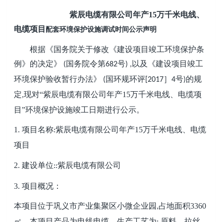
紫辰电缆有限公司年产
15
万千米电线、
电缆项目
配套环境保护设施调试时间公示声明
根据《国务院关于修改《建设项目竣工环境保护条
例》的决定》
国务院令第
号
以及《建设项目竣工
(
682
) ,
环境保护验收暂行办法》
国环规环评
］
号
的规
(
[2017
4
)
定
现对“
紫辰电缆有限公司年产
15
万千米电线、电缆项
,
目
”环境保护设施竣工日期进行公示。
1.
项目名称
紫辰电缆有限公司年产
15
万千米电线、电缆
:
项目
2.
建设单位
紫辰电缆有限公司
::
3.
项目概况：
本项目位于
巩义市产业集聚区
小微企业园
占地面积
3360
,
㎡
。本项目产品为
电线电缆
。生产工艺为
原料
—拉丝
: