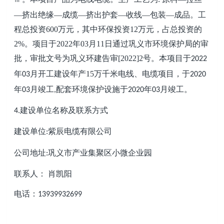
—挤出绝缘—成缆—挤出护套—收线—包装—成品
。
工
程总投资
600
万元
，其中环保投资
12
万元，占总投资的
2
%
。项目于
20
22
年
03
月
11
日通过
巩义
市环境保护局的审
批，审批文号为
巩义
环
建告
审
[20
22
]
2
号
。
本项目于
2022
年
月开工建设
年产
15
万千米电线、电缆项目，
于
03
2020
年
月竣工
配套环境保护设施于
年
月竣工。
03
,
2020
03
建设单位名称及联系方式
4.
建设单位
紫辰电缆有限公司
:
公司地址
巩义市产业集聚区
小微企业园
:
联系人：
肖凯阳
电话：
13939932699