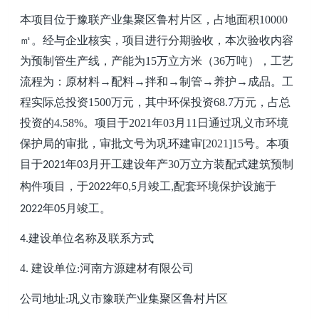
本项目
位于
豫联产业集聚区鲁村片区
，
占地面积
10000
㎡
。
经与企业核实，项目进行分期验收，本次验收内容
为预制管生产线，产能为
15
万立方米（
36
万吨），
工艺
流程为：
原材料
→配料
→
拌和
→
制管
→
养护
→
成品
。
工
程实际
总投资
1500
万元，其中环保投资
68.7
万元，占总
投资的
4.58
%
。项目于
202
1
年
03
月
11
日通过
巩义
市环境
保护局的审批，审批文号为
巩
环
建
审
[20
21
]
15
号
。
本项
目于
年
月开工建设
年产
30万立方装配式建筑预制
2021
03
构件项目，
于
年
月竣工
配套环境保护设施于
2022
0,5
,
年
月竣工。
2022
05
建设单位名称及联系方式
4.
4.
建设单位
河南方源建材有限公司
:
公司地址
巩义市豫联产业集聚区鲁村片区
: