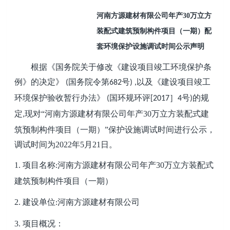
河南方源建材有限公司年产30万立方
装配式建筑预制构件项目
（
一期
）
配
套环境保护设施调试时间公示声明
根据《国务院关于修改《建设项目竣工环境保护条
例》的决定》
国务院令第
号
以及《建设项目竣工
(
682
) ,
环境保护验收暂行办法》
国环规环评
］
号
的规
(
[2017
4
)
定
现对“
河南方源建材有限公司年产
30万立方装配式建
,
筑预制构件项目
（
一期
）
”
保护设施调试时间
进行公示，
调试时间为2022年5月21日。
1.
项目名称
河南方源建材有限公司年产
30万立方装配式
:
建筑预制构件项目
（
一期
）
2.
建设单位
河南方源建材有限公司
:
3.
项目概况：