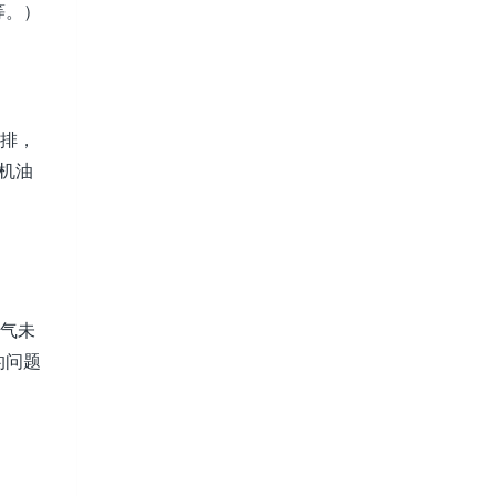
等。）
直排，
机油
废气未
的问题