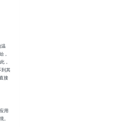
的温
开始，
因此，
不到其
直接
应用
境。