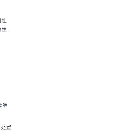
附性
险性，
废活
求处置