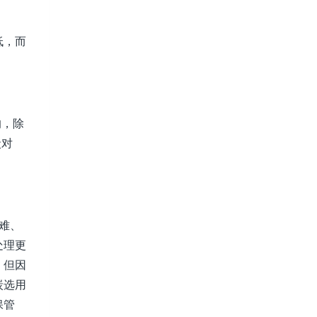
低，而
的，除
炭对
难、
处理更
。但因
炭选用
保管