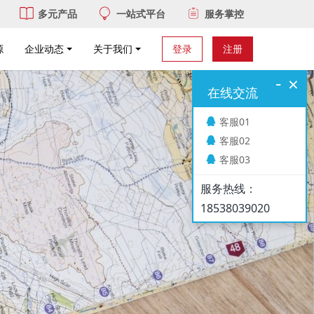
多元产品
一站式平台
服务掌控
源
企业动态
关于我们
登录
注册
-
×
在线交流
客服01
客服02
客服03
服务热线：
18538039020