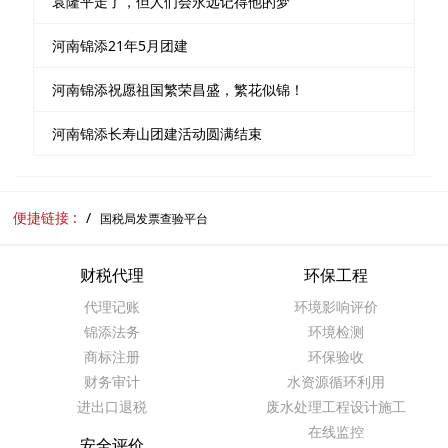
袁隆平走了，但人们会永远记得他的梦
河南锦添21年5月团建
河南锦添祝愿祖国繁荣昌盛，繁花似锦！
河南锦添长寿山团建活动圆满结束
便捷链接 :
国税局发票查验平台
财税代理
环保工程
代理记账
环境影响评价
锦添法务
环境检测
商标注册
环保验收
财务审计
水资源循环利用
进出口退税
废水处理工程设计施工
在线监控
安全评价