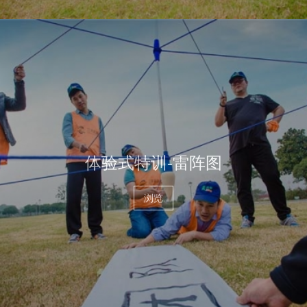
体验式特训-雷阵图
浏览