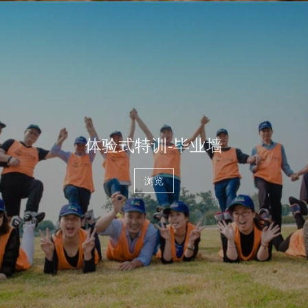
体验式特训-毕业墙
浏览