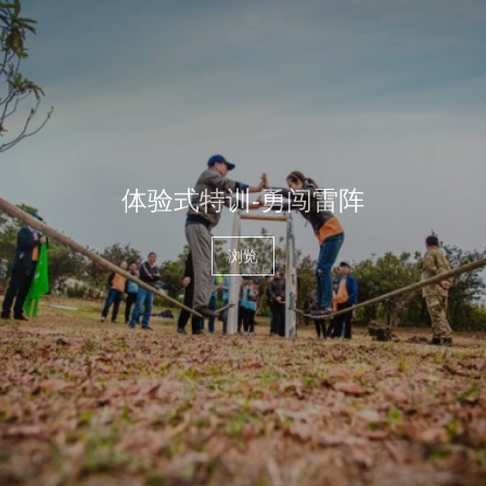
体验式特训-勇闯雷阵
浏览