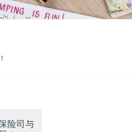
！
保险司与