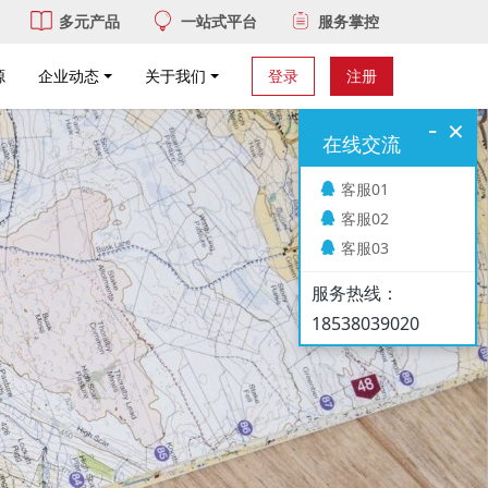
多元产品
一站式平台
服务掌控
源
企业动态
关于我们
登录
注册
-
×
在线交流
客服01
客服02
客服03
服务热线：
18538039020