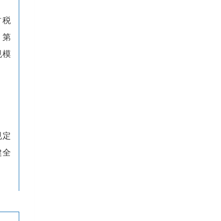
财税
》
第
规模
规定
健全