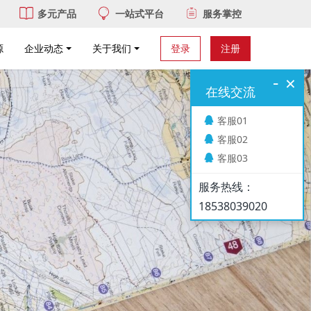
多元产品
一站式平台
服务掌控
源
企业动态
关于我们
登录
注册
-
×
在线交流
客服01
客服02
客服03
服务热线：
18538039020