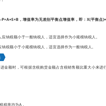
P×A=S×B，增值率为无差别平衡点增值率，即：X(平衡点)=(
人应纳税额小于一般纳税人，适宜选择作为小规模纳税人。
应纳税额小于小规模纳税人，适宜选择作为一般纳税人。
法
购进金额时，可根据含税购货金额占含税销售额比重大小来进
税税率均为A，