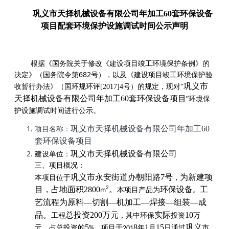
巩义市天择机械设备有限公司年加工
60套环保设备
项目
配套环境保护设施调试时间公示声明
根据《国务院关于修改《建设项目竣工环境保护条例》的
682
决定》（国务院令第
号），以及《建设项目竣工环境保护验
巩义市
收暂行办法》（国环规环评
[2017]4
号）的规定，现对
“
”
天择机械设备有限公司年加工
60
套环保设备项目
环境保
护设施调试时间进行公示。
巩义市天择机械设备有限公司年加工
60
项目名称：
套环保设备项目
巩义市天择机械设备有限公司
建设单位：
三、项目概况：
巩义市永安街道办朝阳路
7
号
为新建项
本项目位于
，
目，占地面积
2800
。
环保设备
工
2
本项目产品为
。
m
艺流程为
原料
—切割—机加工—焊接—组装—成
品
。
总投资
200
万元
实际
10
工程
，
其中环保
投资
万
5
8
1
15
巩义
元，占总投资的
。
项目于
年
月
日通过
市
%
201