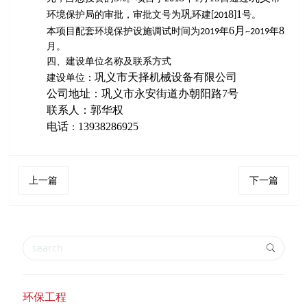
巩
8
1
环境保护局的审批，审批文号为
环
建
号。
[201
]
6
月
8
本项目
配套环境保护设施调试时间为
年
年
2019
~2019
月。
四、建设单位名称及联系方式
巩义市天择机械设备有限公司
建设单位：
公司地址：巩义市永安街道办朝阳路
7号
联系人：郭华权
电话
13938286925
：
上一篇
下一篇
环保工程