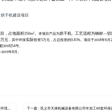
台烘干机建设项目
项目，占地面积
350
。
烘干机
工艺流程为
钢材
—切
2
本项目产品为
。
m
0
万元
实际
5
0.83
8
6
，
其中环保
投资
万元，占总投资的
。
项目于
年
月
%
201
8
54
建
号。
[201
]
8
年
月。
~2019
公示声明
下一篇
: 巩义市天择机械设备有限公司年加工60套环保设备项目配套环境保护设施调试时间