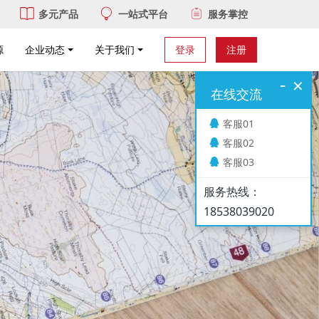
多元产品
一站式平台
服务掌控
源
企业动态
关于我们
登录
注册
-
×
在线交流
客服01
客服02
客服03
服务热线：
18538039020