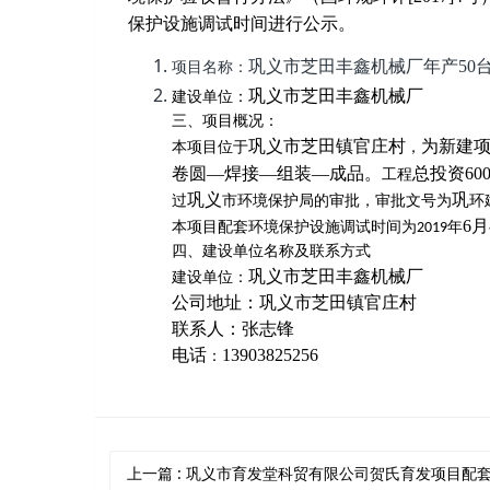
保护设施调试时间进行公示。
巩义市芝田丰鑫机械厂年产
50
项目名称：
巩义市芝田丰鑫机械厂
建设单位：
三、项目概况：
巩义市芝田镇官庄村
为新建
本项目位于
，
卷圆—焊接—组装—成品
。
总投资
60
工程
巩义
巩
过
市环境保护局的审批，审批文号为
环
6
月
本项目
配套环境保护设施调试时间为
年
2019
四、建设单位名称及联系方式
巩义市芝田丰鑫机械厂
建设单位：
公司地址：巩义市芝田镇官庄村
联系人：张志锋
电话
13903825256
：
上一篇
: 巩义市育发堂科贸有限公司贺氏育发项目配套环境保护设施调试时间