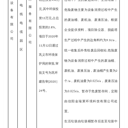
450
设
电
服
元
其中环保投
,
危险废物主要为设备润滑过程中产生
备
务
线
有
资
万元
占总
13
,
的
废油桶
、废机油、废液压油。
根据
有
电
限
投资的
。
2.8%
限
企业提供资料，
除尘器、脱硫塔
项目
公
缆
公
项目于
年
2020
司
生产过程中产生的边角料
约为
，
园
9.5
t/
a
司
月
日通过
11
12
区
外售给废品回收站
危险废
统一收集后
;
巩义市环境保
物
为设备润滑过程中产生的
废油桶
、
护局的审批
审
,
废机油、废液压油，
废油桶产生量为
2
批文号为巩环
个
，
废机油量为0.025t/a，废液压油
建告审
］
/a
[2020
号。
24
为0.025t/a
、
暂存于危废暂存间，定期
由
信阳金瑞莱环境科技有限公司
处
置
。
生活垃圾由垃圾桶暂存后送至垃圾中