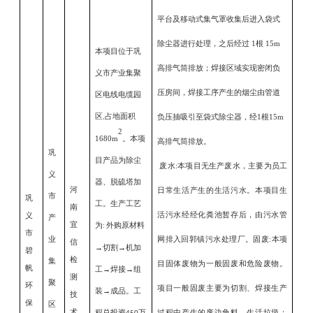
平台及移动式集气罩收集后进入袋式
除尘器进行处理，之后经过 1根 15m
本项目位于
巩
高排气筒排放；焊接区域实现密闭负
义市
产业集聚
压房间，焊接工序产生的
烟尘
由管道
区电线电缆园
区
占地面积
负压抽吸引至袋式除尘器
，经
1
根
15m
,
2
1680m
。本项
高排气筒排放
。
巩
目产品为除尘
废水
:
本项目无生产废水，
主要为员工
义
器、脱硫塔加
河
日常生活产生的生活污水
。
本项目生
市
巩
工。生产工艺
南
活污水
经
经化粪池暂存后，由污水管
义
产
宜
为
外购原材料
:
市
业
网排入回郭镇污水处理厂
。
固废
:
本项
信
→切割→机加
碧
检
集
目固体废物为一般固废
和危险废物
。
帆
工→焊接→组
测
聚
环
项目一般固废
主要
为
切割、焊接生产
装→成品
。工
技
保
区
术
程总投资
万
过程中产生的废边角料、
生活垃圾
；