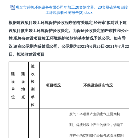
巩义市碧帆环保设备有限公司年加工20套除尘器、20套脱硫塔项目竣
工环境验收检测报告(2).docx
根据建设项目竣工环境保护验收程序的有关规定
经评审
拟对以下建
,
,
设项目做出竣工环境保护验收决定。为保证验收决定的严肃性和公正
性
现将各建设项目竣工环境保护验软的基本情况予以公示。如有异
,
议
请在公示期内反馈我公司。公示期为
年
月
日
年
月
,
2021
6
25
-2021
7
22
日
。拟验收建设项目
验
建
建
收
设
设
检
项目概况
环保设施落实情况
单
地
测
位
点
单
位
废气
：
本项目产生的废气主要
为切
割、焊接过程中产生的烟尘
，
切割工
序产生的切割
烟尘
经抽气式负压切割