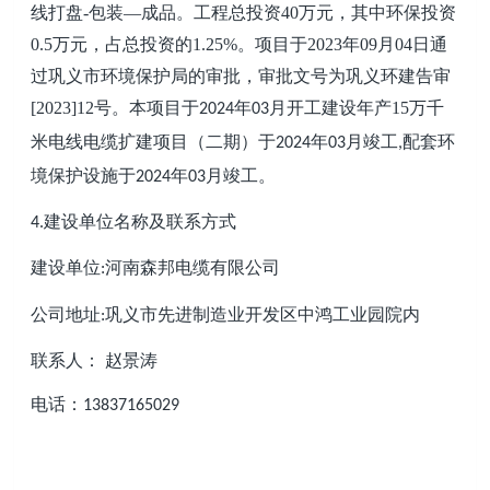
线打盘
-
包装
—成品
。
工程总投资
40
万元
，其中环保投资
0.5
万元，占总投资的
1.25
%
。项目于
20
23
年
09
月
04
日通
过
巩义
市环境保护局的审批，审批文号为
巩义环建告审
[20
23
]
12
号
。
本项目于
年
月开工建设
年产
15万千
2024
03
米电线电缆扩建项目
（
二
期
）
于
年
月竣工
配套环
2024
03
,
境保护设施于
年
月竣工。
2024
03
建设单位名称及联系方式
4.
建设单位
河南森邦电缆有限公司
:
公司地址
巩义市先进制造业开发区中鸿工业园院内
:
联系人：
赵景涛
电话：
13837165029