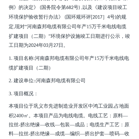
例》的决定》
国务院令第
号
以及《建设项目竣工
(
682
) ,
环境保护验收暂行办法》
国环规环评
］
号
的规
(
[2017
4
)
定
现对“
河南森邦电缆有限公司年产
15万千米电线电缆
,
扩建项目
（
二
期
）
”环境保护设施竣工日期进行公示，竣
工日期为
年
月
日。
2024
03
27
1.
项目名称
河南森邦电缆有限公司年产
15万千米电线电
:
缆扩建项目
（
二
期
）
2.
建设单位
河南森邦电缆有限公司
::
3.
项目概况：
本项目位于
巩义市先进制造业开发区中鸿工业
园
占地面
,
积
2400㎡
。本项目产品为
电线电缆
。
电线工艺：原料
—
拉丝
-
挤出绝缘
—
收线
—包装—成品
；
电缆生产工艺：
原
料
—
拉丝
-
挤出绝缘
—成缆—
编织
—
挤出护套
—
喷码
—
收