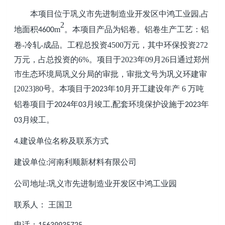
本项目位于
巩义市先进制造业开发区中鸿工业
园
占
,
2
地面积
m
。本项目产品为
铝卷
。
铝卷生产
工艺：
铝
4600
卷
-冷轧-成品
。
工程总投资
4500
万元
，其中环保投资
272
万元，占总投资的
6
%
。项目于
20
23
年
09
月
26
日通过
郑州
市生态环境局巩义分局
的审批，审批文号为
巩义环建审
[20
23
]
80
号
。
本项目于
年
月开工建设
年产
6 万吨
2023
10
铝卷项目
于
年
月竣工
配套环境保护设施于
年
2024
03
,
2023
月竣工。
03
建设单位名称及联系方式
4.
建设单位
河南利顺新材料有限公司
:
公司地址
巩义市先进制造业开发区中鸿工业
园
:
联系人：
王国卫
电话：