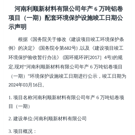
河南利顺新材料有限公司年产
6 万吨铝卷
项目
（
一期
）
配套环境保护设施竣工日期公
示声明
根据《国务院关于修改《建设项目竣工环境保护条
例》的决定》
国务院令第
号
以及《建设项目竣工
(
682
) ,
环境保护验收暂行办法》
国环规环评
］
号
的规
(
[2017
4
)
定
现对“
河南利顺新材料有限公司年产
6 万吨铝卷项目
,
（
一期
）
”环境保护设施竣工日期进行公示，竣工日期为
年
月
日。
2024
03
16
1.
项目名称
河南利顺新材料有限公司年产
6 万吨铝卷项
目
（
一期
）
2.
建设单位
河南利顺新材料有限公司
:
3.
项目概况：