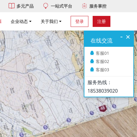
多元产品
一站式平台
服务掌控
源
企业动态
关于我们
登录
注册
-
×
在线交流
客服01
客服02
客服03
服务热线：
18538039020