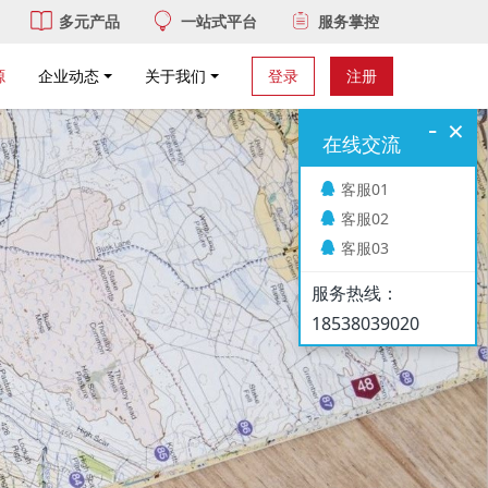
多元产品
一站式平台
服务掌控
源
企业动态
关于我们
登录
注册
-
×
在线交流
客服01
客服02
客服03
服务热线：
18538039020