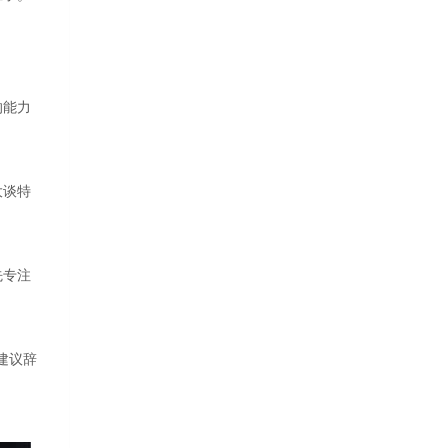
的能力
大谈特
先专注
建议辞