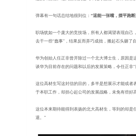
弹幕有一句话总结地很到位：
“逞能一张嘴，摆平跑断
职场犹如一个庞大的竞技场，所有人都渴望表现自己，
去干一些“蠢事”，结果反而弄巧成拙，搬起石头砸了
华为创始人任正非曾开除过一个北大博士生，原因是这
谈华为目前存在的问题和以后的发展策略，令任正非“
这位高材生写这封信的目的，多半是想展示才能或者表
于本职工作，却担心起公司的发展战略，未免有些好
这位本来期待能得到表扬的北大高材生，等到的却是任
退。”