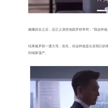
戴曦回去之后，还正义凛然地跟罗槟争辩：”我这样做
结果被罗槟一通大骂：首先，你这样做是出卖我们的
到倾家荡产。