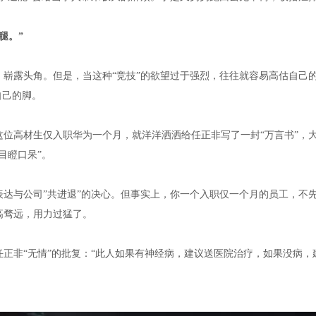
腿。
”
崭露头角。但是，当这种“竞技”的欲望过于强烈，往往就容易高估自己
自己的脚。
位高材生仅入职华为一个月，就洋洋洒洒给任正非写了一封“万言书”，
目瞪口呆”。
达与公司”共进退”的决心。但事实上，你一个入职仅一个月的员工，不
高骛远，用力过猛了。
正非“无情”的批复：“此人如果有神经病，建议送医院治疗，如果没病，