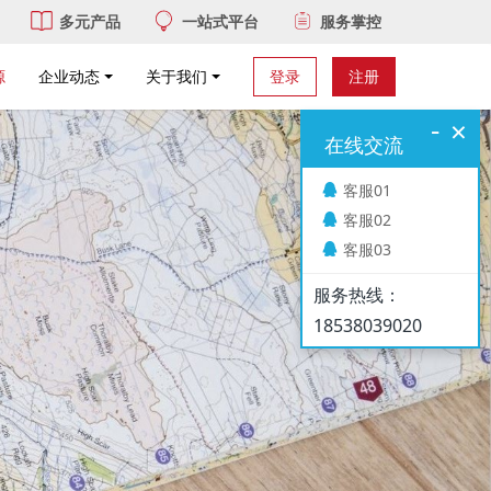
多元产品
一站式平台
服务掌控
源
企业动态
关于我们
登录
注册
-
×
在线交流
客服01
客服02
客服03
服务热线：
18538039020