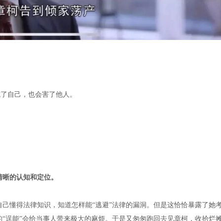
坑了自己，也会害了他人。
清晰的认知和定位。
己懂得法律知识，知道怎样能“逃避”法律的漏洞。但是这恰恰暴露了她
“逞能”会给当事人带来极大的麻烦。于是又匆匆跑回去见章柯，收拾烂