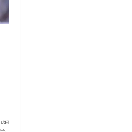
考虑问
摊子。