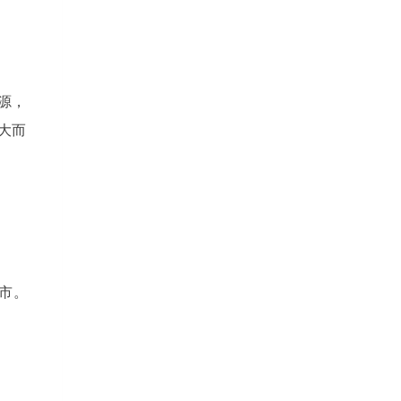
源，
大而
城市。