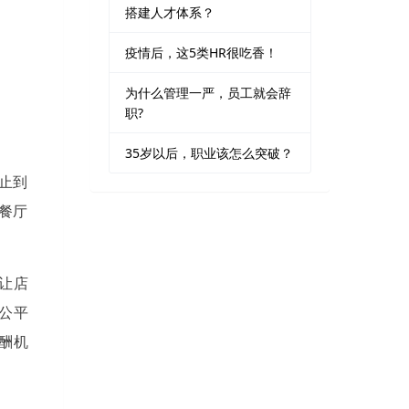
搭建人才体系？
疫情后，这5类HR很吃香！
为什么管理一严，员工就会辞
职?
35岁以后，职业该怎么突破？
截止到
设餐厅
让店
公平
酬机