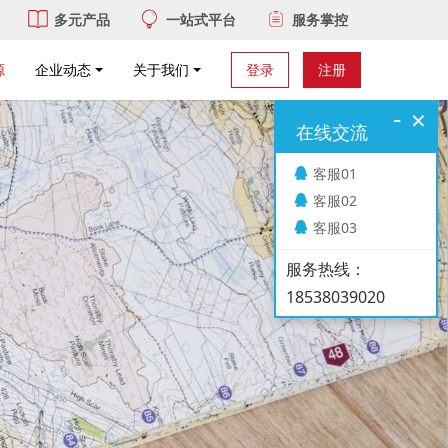
多元产品
一站式平台
服务掌控
源
企业动态
关于我们
登录
注册
-
×
在线交流
客服01
客服02
客服03
服务热线：
18538039020