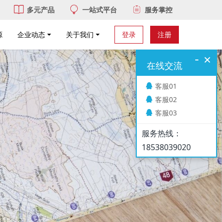
多元产品
一站式平台
服务掌控
源
企业动态
关于我们
登录
注册
-
×
在线交流
客服01
客服02
客服03
服务热线：
18538039020