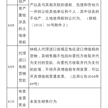
动产
产以及与其相关联的债权、负债和劳动力
资产
一并转让给其他单位和个人，其中涉及的
重组
不动产、土地使用权转让行为。 （财税
涉及
〔2016〕36号附件２）
608
的土
地使
用权
纳税人代理进口按规定免征进口增值税的
代理
货物，其销售额不包括向委托方收取并代
进口
为支付的货款。向委托方收取并代为支付
609
免税
的款项，不得开具增值税专用发票，可以
货物
开具增值税普通发票。（总局公告
年
2016
货款
号）
69
有奖
发票
610
未发生销售行为
奖金