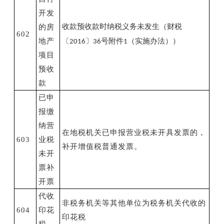
开发
收款预收款时纳税义务未发生（财税
的房
602
地产
〔
〕
号附件
（实施办法））
2016
36
1
项目
预收
款
已申
报缴
纳营
在地税机关已申报营业税未开具发票的，
603
业税
补开增值税普通发票。
未开
票补
开票
代收
非税务机关等其他单位为税务机关代收的
604
印花
印花税