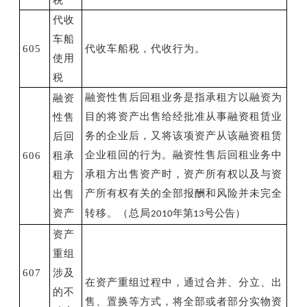
税
代收
车船
605
代收车船税，代收行为。
使用
税
融资性售后回租业务是指承租方以融资为
融资
目的将资产出售给经批准从事融资租赁业
性售
务的企业后，又将该项资产从该融资租赁
后回
企业租回的行为。融资性售后回租业务中
606
租承
承租方出售资产时，资产所有权以及与资
租方
产所有权有关的全部报酬和风险并未完全
出售
资产
转移。（总局
年第
号公告）
2010
13
资产
重组
607
涉及
在资产重组过程中，通过合并、分立、出
的不
售、置换等方式，将全部或者部分实物资