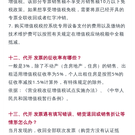
增值税。该部分专票销售额不享受月销售额10万以下免
税政策。如果想享受增值税免税，需要将原已经开具的
专票全联收回或者红字冲销。
7. 购买增值税税控系统专用设备支付的费用以及缴纳的
技术维护费可以按照有关规定在增值税应纳税额中全额
抵减。
十二、
代开 发票
的征收率有哪些？
一般是3%，除了不动产（含房地产，住房）的销售、出
租适用增值税征收率为5%，个人出租住房是按照5%的
征收率减按1.5%计算外，有特殊规定的除外。
依据：《营业税改征增值税试点实施办法》、《中华人
民共和国增值税暂行条例》。
十三、
代开 发票
遇有填写错误、销货退回或销售折让等
情形
怎么办？
当月发现的，收回全部联次发票（购货方没有认证抵