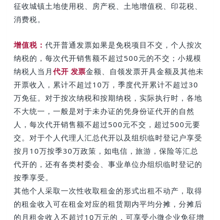
征收城镇土地使用税、房产税、土地增值税、印花税、
消费税。
增值税：
代开普通发票如果是免税项目不交，个人按次
纳税的，每次代开销售额不超过500元的不交；小规模
纳税人当月
代开 发票
金额、自领发票开具金额及其他未
开票收入，累计不超过10万，季度代开累计不超过30
万免征。
对于按次纳税和按期纳税，实际执行时，各地
不大统一，一般是对于未办证的凭身份证代开的自然
人，每次代开销售额不超过500元不交，超过500元要
交。对于个人代理人汇总代开以及组织临时登记户享受
按月10万按季30万政策，如电信，旅游，保险等汇总
代开的，还有各类村委会、事业单位办组织临时登记的
按季享受。
其他个人采取一次性收取租金的形式出租不动产，取得
的租金收入可在租金对应的租赁期内平均分摊，分摊后
的月租金收入不超过10万元的，可享受小微企业免征增