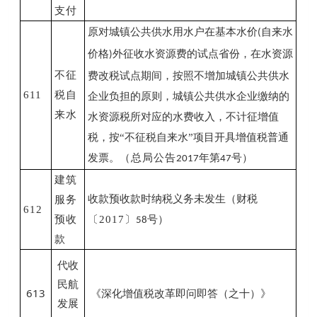
支付
原对城镇公共供水用水户在基本水价
自来水
(
价格
外征收水资源费的试点省份，在水资源
)
不征
费改税试点期间，按照不增加城镇公共供水
611
税自
企业负担的原则，城镇公共供水企业缴纳的
来水
水资源税所对应的水费收入，不计征增值
税，按“不征税自来水”项目开具增值税普通
发票。
（总局公告
年第
号）
2017
47
建筑
收款预收款时纳税义务未发生（财税
服务
612
预收
〔2017〕
号）
58
款
代收
民航
613
《深化增值税改革即问即答（之十）》
发展