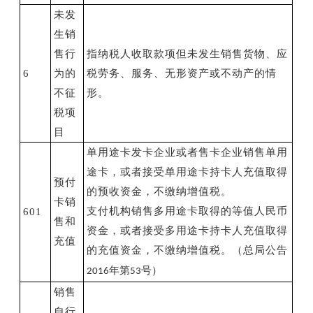
未发
生销
售行
指纳税人收取款项但未发生销售货物、应
6
为的
税劳务、服务、无形资产或不动产的情
不征
形。
税项
目
单用途卡发卡企业或者售卡企业销售单用
途卡，或者接受单用途卡持卡人充值取得
预付
的预收资金，不缴纳增值税。
卡销
支付机构销售多用途卡取得的等值人民币
601
售和
资金，或者接受多用途卡持卡人充值取得
充值
的充值资金，不缴纳增值税。（总局公告
年第
号）
2016
53
销售
自行