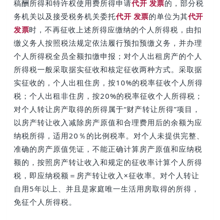
稿酬所得和特许权使用费所得申请
代开 发票
的，部分税
务机关以及接受税务机关委托
代开 发票
的单位为其
代开
发票
时，不再征收上述所得应缴纳的个人所得税，由扣
缴义务人按照税法规定依法履行预扣预缴义务，并办理
个人所得税全员全额扣缴申报；对个人出租房产的个人
所得税一般采取据实征收和核定征收两种方式。采取据
实征收的，个人出租住房，按10%的税率征收个人所得
税；个人出租非住房，按20%的税率征收个人所得税；
对个人转让房产取得的所得属于“财产转让所得”项目，
以房产转让收入减除房产原值和合理费用后的余额为应
纳税所得，适用20％的比例税率。对个人未提供完整、
准确的房产原值凭证，不能正确计算房产原值和应纳税
额的，按照房产转让收入和规定的征收率计算个人所得
税，即应纳税额＝房产转让收入×征收率。对个人转让
自用5年以上、并且是家庭唯一生活用房取得的所得，
免征个人所得税。