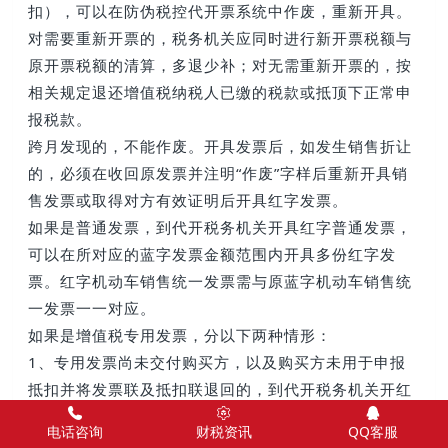
扣），可以在防伪税控代开票系统中作废，重新开具。
对需要重新开票的，税务机关应同时进行新开票税额与
原开票税额的清算，多退少补；对无需重新开票的，按
相关规定退还增值税纳税人已缴的税款或抵顶下正常申
报税款。
跨月发现的，不能作废。
开具发票后，如发生销售折让
的，必须在收回原发票并注明“作废”字样后重新开具销
售发票或取得对方有效证明后开具红字发票。
如果是普通发票，到代开税务机关开具红字普通发票，
可以在所对应的蓝字发票金额范围内开具多份红字发
票。红字机动车销售统一发票需与原蓝字机动车销售统
一发票一一对应。
如果是增值税专用发票，分以下两种情形：
1、专用发票尚未交付购买方，以及购买方未用于申报
抵扣并将发票联及抵扣联退回的，到代开税务机关开红
字专用发票。
电话咨询
财税资讯
QQ客服
2、购买方取得专用发票已用于申报抵扣的，由购买方