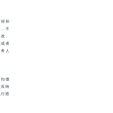
所得和
报，不
修改。
供或者
义务人
对扣缴
缴应纳
执行措