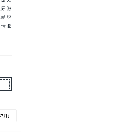
实际缴
应纳税
申请退
年7月）