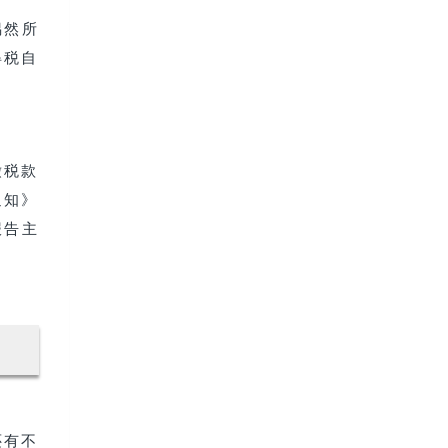
偶然所
得税自
缴税款
通知》
报告主
还有不