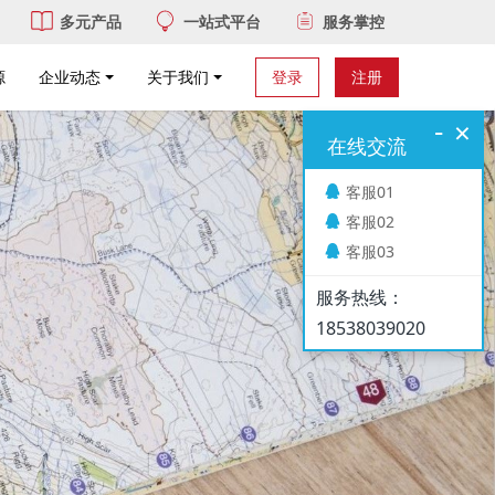
多元产品
一站式平台
服务掌控
源
企业动态
关于我们
登录
注册
-
×
在线交流
客服01
客服02
客服03
服务热线：
18538039020