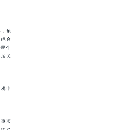
得，预
内综合
居民个
非居民
纳税申
关事项
扣缴义